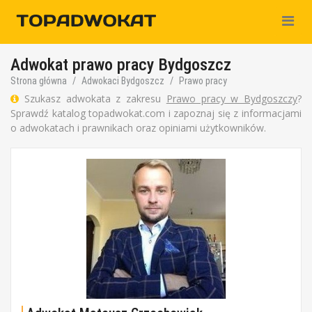
Nawiga
Adwokat prawo pracy Bydgoszcz
Strona główna
Adwokaci Bydgoszcz
Prawo pracy
Szukasz adwokata z zakresu
Prawo pracy w Bydgoszczy
?
Sprawdź katalog topadwokat.com i zapoznaj się z informacjami
o adwokatach i prawnikach oraz opiniami użytkowników.