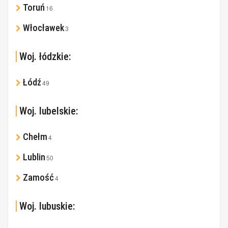
Toruń
16
Włocławek
3
Woj. łódzkie:
Łódź
49
Woj. lubelskie:
Chełm
4
Lublin
50
Zamość
4
Woj. lubuskie: