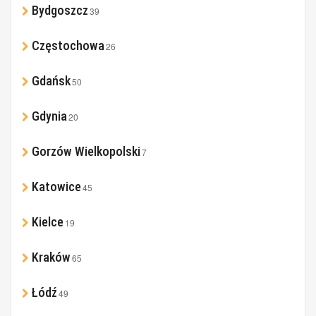
Bydgoszcz
39
Częstochowa
26
Gdańsk
50
Gdynia
20
Gorzów Wielkopolski
7
Katowice
45
Kielce
19
Kraków
65
Łódź
49