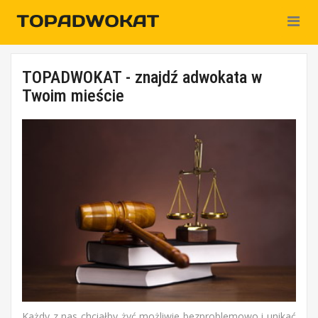
Nawiga
TOPADWOKAT - znajdź adwokata w
Twoim mieście
Każdy z nas chciałby żyć możliwie bezproblemowo i unikać