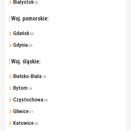
Białystok
35
Woj. pomorskie:
Gdańsk
50
Gdynia
20
Woj. śląskie:
Bielsko-Biała
16
Bytom
14
Częstochowa
26
Gliwice
21
Katowice
45