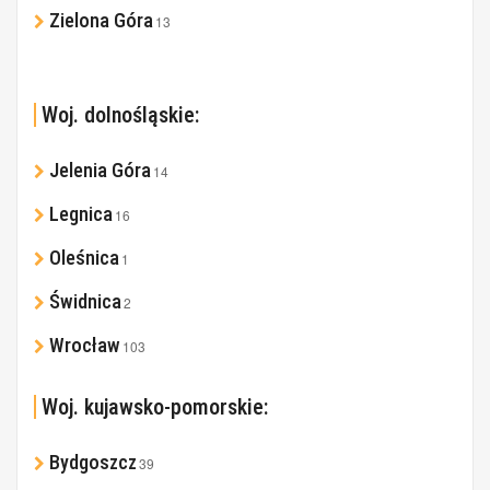
Zielona Góra
13
Woj. dolnośląskie:
Jelenia Góra
14
Legnica
16
Oleśnica
1
Świdnica
2
Wrocław
103
Woj. kujawsko-pomorskie:
Bydgoszcz
39