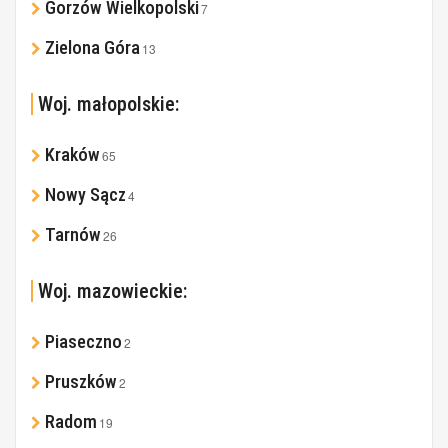
Gorzów Wielkopolski
7
Zielona Góra
13
Woj. małopolskie:
Kraków
65
Nowy Sącz
4
Tarnów
26
Woj. mazowieckie:
Piaseczno
2
Pruszków
2
Radom
19