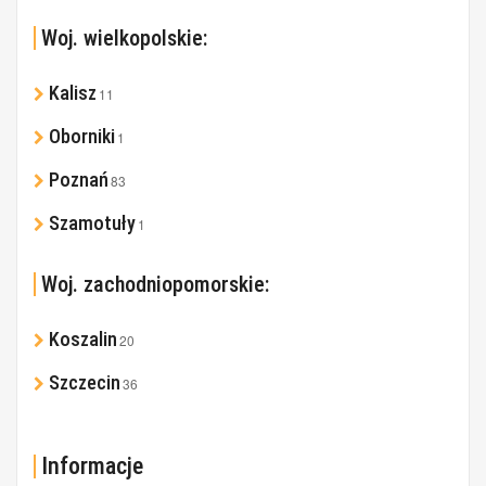
Woj. wielkopolskie:
Kalisz
11
Oborniki
1
Poznań
83
Szamotuły
1
Woj. zachodniopomorskie:
Koszalin
20
Szczecin
36
Informacje