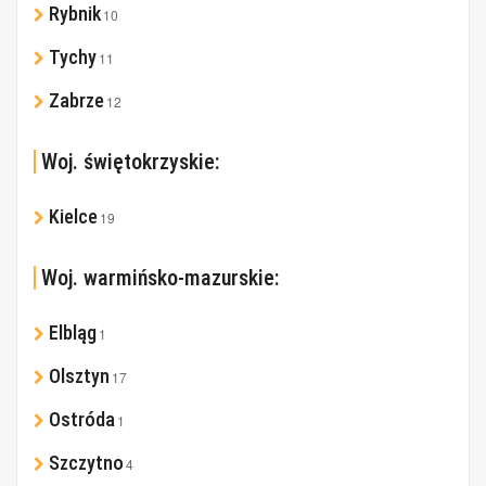
Rybnik
10
Tychy
11
Zabrze
12
Woj. świętokrzyskie:
Kielce
19
Woj. warmińsko-mazurskie:
Elbląg
1
Olsztyn
17
Ostróda
1
Szczytno
4