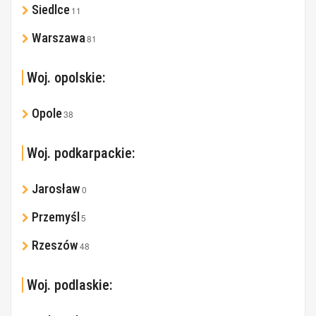
Siedlce
11
Warszawa
81
Woj. opolskie:
Opole
38
Woj. podkarpackie:
Jarosław
0
Przemyśl
5
Rzeszów
48
Woj. podlaskie: