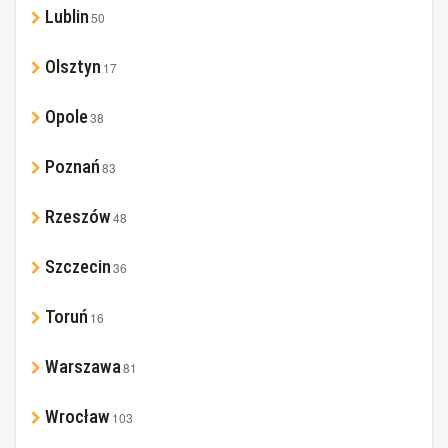
Lublin
50
Olsztyn
17
Opole
38
Poznań
83
Rzeszów
48
Szczecin
36
Toruń
16
Warszawa
81
Wrocław
103