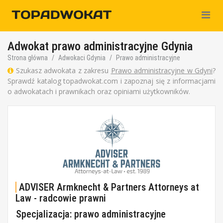
Nawiga
Adwokat prawo administracyjne Gdynia
Strona główna
Adwokaci Gdynia
Prawo administracyjne
Szukasz adwokata z zakresu
Prawo administracyjne w Gdyni
?
Sprawdź katalog topadwokat.com i zapoznaj się z informacjami
o adwokatach i prawnikach oraz opiniami użytkowników.
ADVISER Armknecht & Partners Attorneys at
Law - radcowie prawni
Specjalizacja: prawo administracyjne