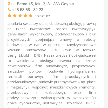
ul. Bema 15, lok. 3, 81-386 Gdynia
+48 58 661 82 23
opinie: 65
ancelaria świadczy stałą lub doraźną obsługę prawną
na rzecz inwestorów (proces inwestycyjny),
generalnych wykonawców, podwykonawców i biur
projektowych obejmująca umowy o roboty
budowlane, w tym w oparciu o Międzynarodowe
Warunki Kontraktowe FIDIC (m.in. w formule
design&build – D/B). Nasza wiedza i doświadczenie
to wieloletnia obsługa prawna na rzecz:
deweloperów, firm budowlanych, projektowych,
zarządów portów (budowle hydrograficzne),
terminali portowych, firm produkcyjnych i
przeładunkowych (budowle przemysłowe – np. place
i magazyny), wspólnot mieszkaniowych (remonty,
przebudowy i rozbudowy), oraz firm
podwykonawczych wykonujących, w szczególności
prace hydrauliczne, instalacyjne, stolarskie, PPOŻ