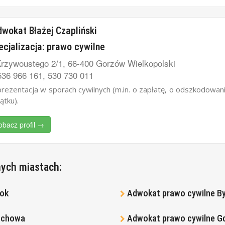
wokat Błażej Czapliński
ecjalizacja: prawo cywilne
rzywoustego 2/1, 66-400 Gorzów Wielkopolski
36 966 161, 530 730 011
rezentacja w sporach cywilnych (m.in. o zapłatę, o odszkodowanie
ątku).
obacz profil →
nych miastach:
tok
Adwokat prawo cywilne B
ochowa
Adwokat prawo cywilne G