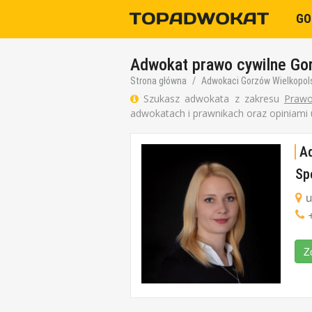
GO
Adwokat prawo cywilne Go
Strona główna
Adwokaci Gorzów Wielkopol
Szukasz adwokata z zakresu
Prawo
adwokatach i prawnikach oraz opiniami
Ad
Sp
u
+
Z