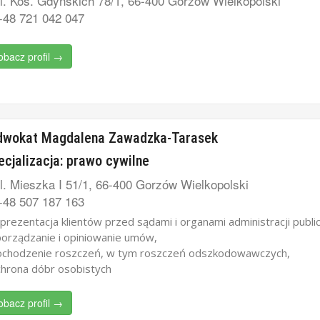
l. Kos. Gdyńskich 78/1, 66-400 Gorzów Wielkopolski
48 721 042 047
obacz profil →
dwokat Magdalena Zawadzka-Tarasek
ecjalizacja: prawo cywilne
l. Mieszka I 51/1, 66-400 Gorzów Wielkopolski
48 507 187 163
eprezentacja klientów przed sądami i organami administracji public
porządzanie i opiniowanie umów,
ochodzenie roszczeń, w tym roszczeń odszkodowawczych,
chrona dóbr osobistych
obacz profil →