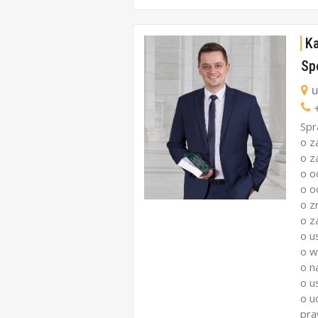
K
Sp
u
+
Spr
o z
o z
o o
o o
o z
o z
o u
o w
o n
o u
o u
pra