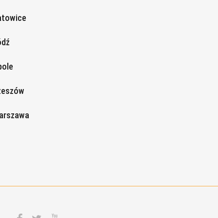
atowice
ódź
pole
zeszów
Warszawa