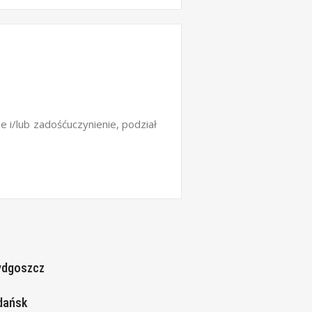
 i/lub zadośćuczynienie, podział
ydgoszcz
dańsk