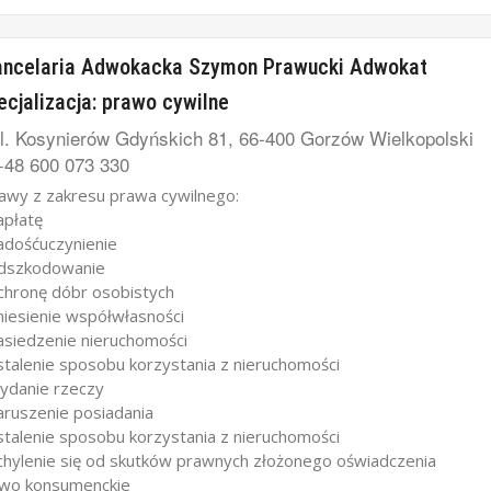
ancelaria Adwokacka Szymon Prawucki Adwokat
ecjalizacja: prawo cywilne
l. Kosynierów Gdyńskich 81, 66-400 Gorzów Wielkopolski
48 600 073 330
awy z zakresu prawa cywilnego:
apłatę
adośćuczynienie
dszkodowanie
chronę dóbr osobistych
niesienie współwłasności
asiedzenie nieruchomości
stalenie sposobu korzystania z nieruchomości
ydanie rzeczy
aruszenie posiadania
stalenie sposobu korzystania z nieruchomości
chylenie się od skutków prawnych złożonego oświadczenia
wo konsumenckie