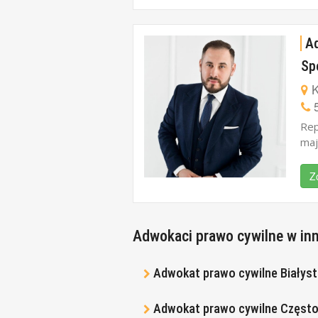
Ad
Sp
K
5
Rep
maj
Z
Adwokaci prawo cywilne w in
Adwokat prawo cywilne Białys
Adwokat prawo cywilne Częst