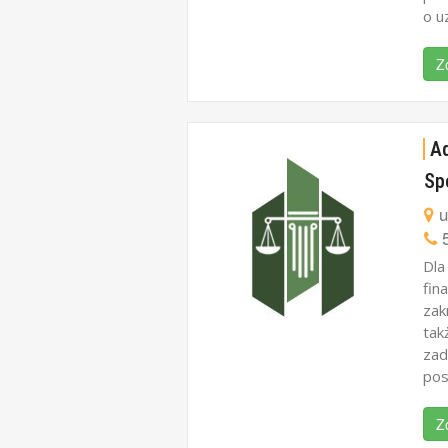
o u
Z
A
Sp
u
5
Dla
fin
zak
ta
zad
pos
Z