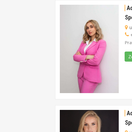
A
Sp
u
+
Pra
Z
A
Sp