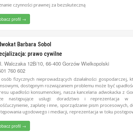
znanie czynności prawnej za bezskuteczną
obacz profil →
dwokat Barbara Sobol
ecjalizacja: prawo cywilne
l. Walczaka 12B/10, 66-400 Gorzów Wielkopolski
01 760 602
 osób fizycznych nieprowadzących działalności gospodarczej, kt
ansowymi, dostępnym rozwiązaniem problemu może być upadłoś
resu upadłości konsumenckiej, nasza kancelaria adwokacka z G
kże następujące uslugi: doradztwo i reprezentacja w
ośćuczynienie, zapłatę i inne, sporządzanie pism procesowych, 
tępowania ugodowego i mediacji, reprezentacja w toku postęp
obacz profil →