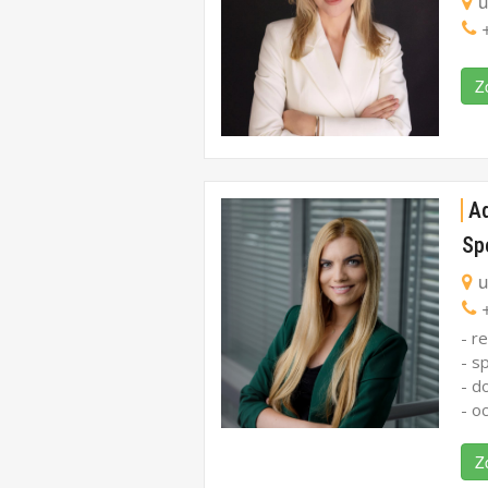
u
+
Z
A
Sp
u
+
- r
- s
- d
- o
Z