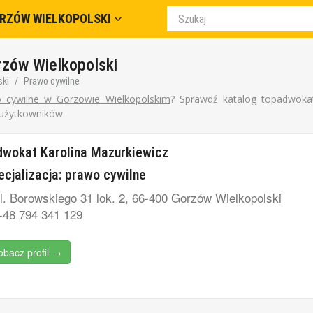
RZÓW WIELKOPOLSKI
rzów Wielkopolski
ski
Prawo cywilne
 cywilne w Gorzowie Wielkopolskim
? Sprawdź katalog topadwokat
 użytkowników.
wokat Karolina Mazurkiewicz
ecjalizacja: prawo cywilne
l. Borowskiego 31 lok. 2, 66-400 Gorzów Wielkopolski
48 794 341 129
obacz profil →