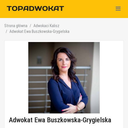
Nawiga
Strona główna
Adwokaci Kalisz
Adwokat Ewa Buszkowska-Grygielska
Adwokat Ewa Buszkowska-Grygielska