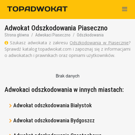
Nawiga
Adwokat Odszkodowania Piaseczno
Strona główna
Adwokaci Piaseczno
Odszkodowania
Szukasz adwokata z zakresu
Odszkodowania w Piasecznie
?
Sprawdź katalog topadwokat.com i zapoznaj się z informacjami
o adwokatach i prawnikach oraz opiniami użytkowników.
Brak danych
Adwokaci odszkodowania w innych miastach:
Adwokat odszkodowania Białystok
Adwokat odszkodowania Bydgoszcz