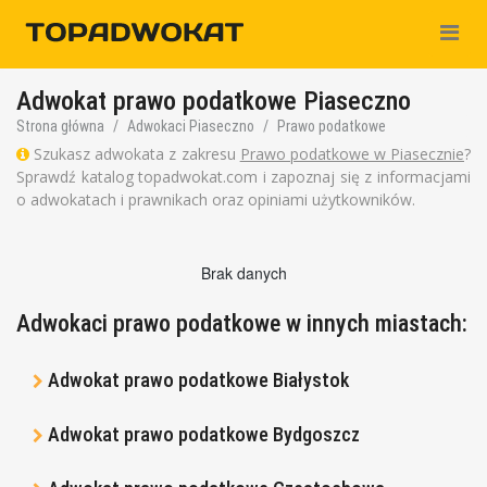
Nawiga
Adwokat prawo podatkowe Piaseczno
Strona główna
Adwokaci Piaseczno
Prawo podatkowe
Szukasz adwokata z zakresu
Prawo podatkowe w Piasecznie
?
Sprawdź katalog topadwokat.com i zapoznaj się z informacjami
o adwokatach i prawnikach oraz opiniami użytkowników.
Brak danych
Adwokaci prawo podatkowe w innych miastach:
Adwokat prawo podatkowe Białystok
Adwokat prawo podatkowe Bydgoszcz