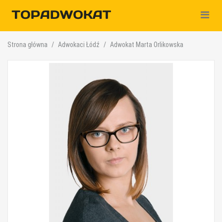
Nawiga
Strona główna
Adwokaci Łódź
Adwokat Marta Orlikowska