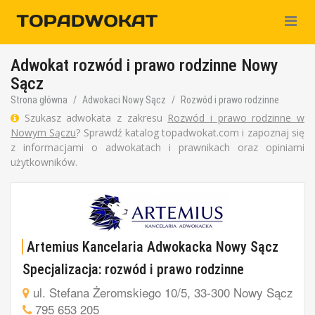
Nawiga
Adwokat rozwód i prawo rodzinne Nowy
Sącz
Strona główna
Adwokaci Nowy Sącz
Rozwód i prawo rodzinne
Szukasz adwokata z zakresu
Rozwód i prawo rodzinne w
Nowym Sączu
? Sprawdź katalog topadwokat.com i zapoznaj się
z informacjami o adwokatach i prawnikach oraz opiniami
użytkowników.
Artemius Kancelaria Adwokacka Nowy Sącz
Specjalizacja: rozwód i prawo rodzinne
ul. Stefana Żeromskiego 10/5, 33-300 Nowy Sącz
795 653 205