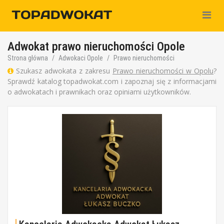
Nawiga
Adwokat prawo nieruchomości Opole
Strona główna
Adwokaci Opole
Prawo nieruchomości
Szukasz adwokata z zakresu
Prawo nieruchomości w Opolu
?
Sprawdź katalog topadwokat.com i zapoznaj się z informacjami
o adwokatach i prawnikach oraz opiniami użytkowników.