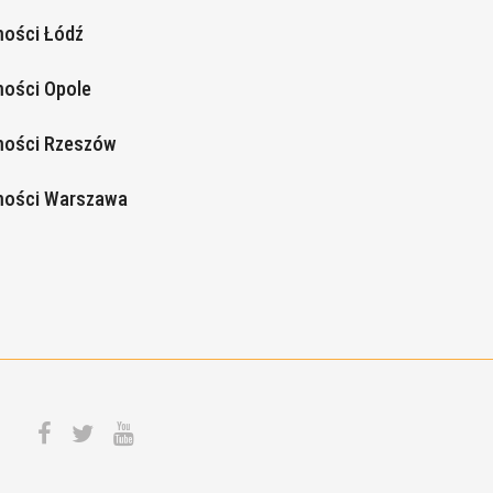
ości Łódź
ości Opole
mości Rzeszów
mości Warszawa