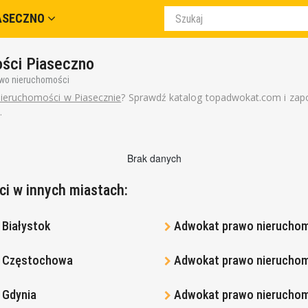
ASECZNO
ści Piaseczno
wo nieruchomości
ieruchomości w Piasecznie
? Sprawdź katalog topadwokat.com i zapo
.
Brak danych
i w innych miastach:
Białystok
Adwokat prawo nierucho
i Częstochowa
Adwokat prawo nierucho
 Gdynia
Adwokat prawo nieruchom