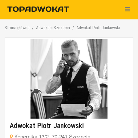
Nawiga
Strona główna
Adwokaci Szczecin
Adwokat Piotr Jankowski
Adwokat Piotr Jankowski
Kopernika 13/2, 70-241 Szczecin