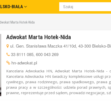
ELSKO-BIAŁA
dwokat Marta Hotek-Nida
Adwokat Marta Hotek-Nida
ul. Gen. Stanisława Maczka 41/10d, 43-300 Bielsko-Bi
33 8111 085
,
600 043 269
hn-adwokat.pl
Kancelaria Adwokacka HN, Adwokat Marta Hotek-Nida - do
Kancelaria Adwokacka HN świadczy kompleksowe usługi pr
cywilnego, prawa rodzinnego, prawa spadkowego, prawa g
prawa pracy a w szczególności: udziela porad prawnych, s
prawne, reprezentuje przed sądem, prowadzi negocjacje, szko