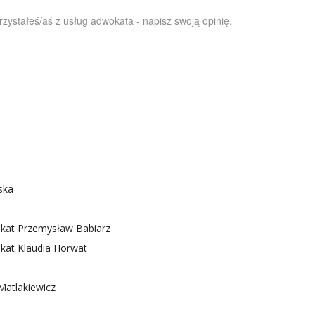
orzystałeś/aś z usług adwokata - napisz swoją opinię.
ska
kat Przemysław Babiarz
kat Klaudia Horwat
Matlakiewicz