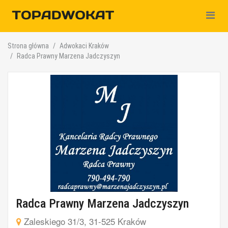
Nawiga
Strona główna
Adwokaci Kraków
Radca Prawny Marzena Jadczyszyn
Radca Prawny Marzena Jadczyszyn
Zaleskiego 31/3, 31-525 Kraków