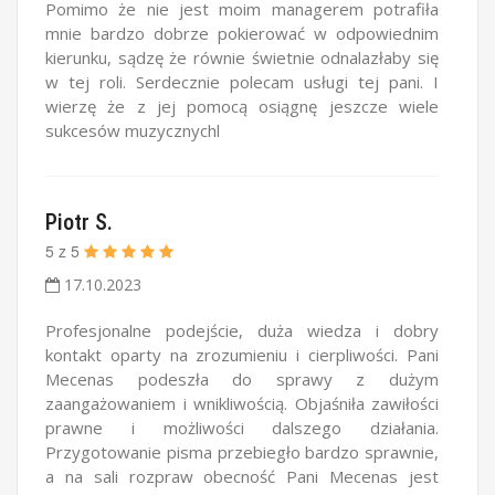
Pomimo że nie jest moim managerem potrafiła
mnie bardzo dobrze pokierować w odpowiednim
kierunku, sądzę że równie świetnie odnalazłaby się
w tej roli. Serdecznie polecam usługi tej pani. I
wierzę że z jej pomocą osiągnę jeszcze wiele
sukcesów muzycznychl
Piotr S.
5
z
5
17.10.2023
Profesjonalne podejście, duża wiedza i dobry
kontakt oparty na zrozumieniu i cierpliwości. Pani
Mecenas podeszła do sprawy z dużym
zaangażowaniem i wnikliwością. Objaśniła zawiłości
prawne i możliwości dalszego działania.
Przygotowanie pisma przebiegło bardzo sprawnie,
a na sali rozpraw obecność Pani Mecenas jest