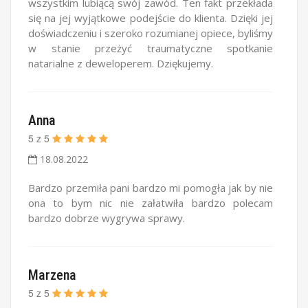
wszystkim lubiącą swój zawód. Ten fakt przekłada
się na jej wyjątkowe podejście do klienta. Dzięki jej
doświadczeniu i szeroko rozumianej opiece, byliśmy
w stanie przeżyć traumatyczne spotkanie
natarialne z deweloperem. Dziękujemy.
Anna
5
z
5
18.08.2022
Bardzo przemiła pani bardzo mi pomogła jak by nie
ona to bym nic nie załatwiła bardzo polecam
bardzo dobrze wygrywa sprawy.
Marzena
5
z
5