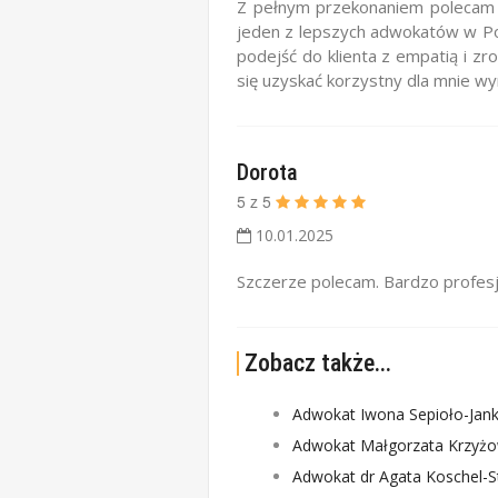
Z pełnym przekonaniem polecam 
jeden z lepszych adwokatów w Pozn
podejść do klienta z empatią i z
się uzyskać korzystny dla mnie wy
Dorota
5
z
5
10.01.2025
Szczerze polecam. Bardzo profesjo
Zobacz także...
Adwokat Iwona Sepioło-Jan
Adwokat Małgorzata Krzyż
Adwokat dr Agata Koschel-S