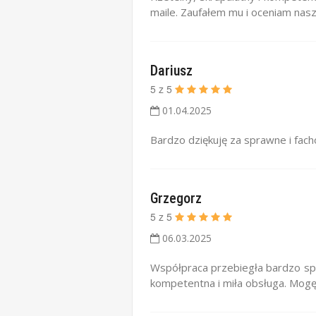
maile. Zaufałem mu i oceniam nasz
Dariusz
5
z
5
01.04.2025
Bardzo dziękuję za sprawne i fa
Grzegorz
5
z
5
06.03.2025
Współpraca przebiegła bardzo spr
kompetentna i miła obsługa. Mogę