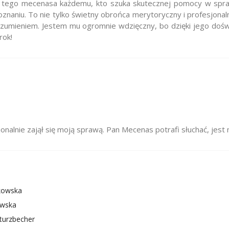
tego mecenasa każdemu, kto szuka skutecznej pomocy w spraw
aniu. To nie tylko świetny obrońca merytoryczny i profesjonalny
rozumieniem. Jestem mu ogromnie wdzięczny, bo dzięki jego dośw
rok!
nalnie zajął się moją sprawą. Pan Mecenas potrafi słuchać, jest
kowska
owska
turzbecher