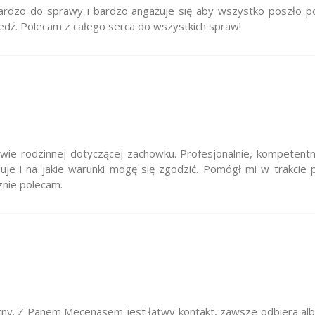
ardzo do sprawy i bardzo angażuje się aby wszystko poszło p
edź. Polecam z całego serca do wszystkich spraw!
e rodzinnej dotyczącej zachowku. Profesjonalnie, kompetentni
je i na jakie warunki mogę się zgodzić. Pomógł mi w trakcie p
znie polecam.
tny. Z Panem Mecenasem jest łatwy kontakt, zawsze odbiera alb