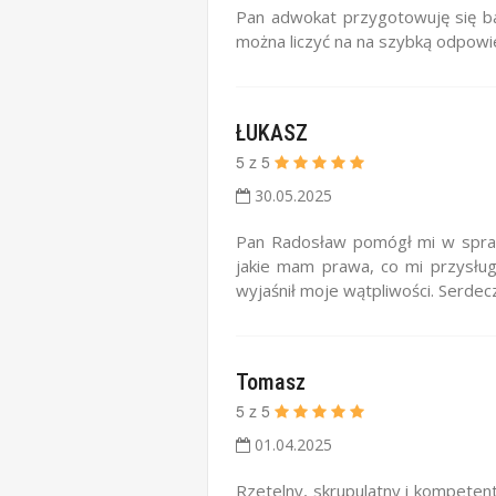
Pan adwokat przygotowuję się b
można liczyć na na szybką odpowi
ŁUKASZ
5
z
5
30.05.2025
Pan Radosław pomógł mi w sprawi
jakie mam prawa, co mi przysługu
wyjaśnił moje wątpliwości. Serdec
Tomasz
5
z
5
01.04.2025
Rzetelny, skrupulatny i kompeten