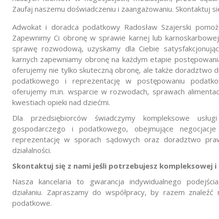
Zaufaj naszemu doświadczeniu i zaangażowaniu. Skontaktuj się 
Adwokat i doradca podatkowy Radosław Szajerski pomoże
Zapewnimy Ci obronę w sprawie karnej lub karnoskarbowe
sprawę rozwodową, uzyskamy dla Ciebie satysfakcjonuj
karnych zapewniamy obronę na każdym etapie postępowani
oferujemy nie tylko skuteczną obronę, ale także doradztwo 
podatkowego i reprezentację w postępowaniu podatk
oferujemy m.in. wsparcie w rozwodach, sprawach alimentac
kwestiach opieki nad dziećmi.
Dla przedsiębiorców świadczymy kompleksowe usłu
gospodarczego i podatkowego, obejmujące negocjacje 
reprezentację w sporach sądowych oraz doradztwo pra
działalności.
Skontaktuj się z nami jeśli potrzebujesz kompleksowej 
Nasza kancelaria to gwarancja indywidualnego podejścia
działaniu. Zapraszamy do współpracy, by razem znaleźć 
podatkowe.