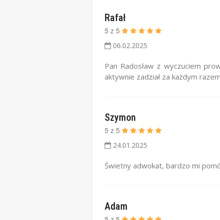
Rafał
5
z
5
06.02.2025
Pan Radosław z wyczuciem prowad
aktywnie zadział za każdym raze
Szymon
5
z
5
24.01.2025
Świetny adwokat, bardzo mi pomóg
Adam
5
z
5