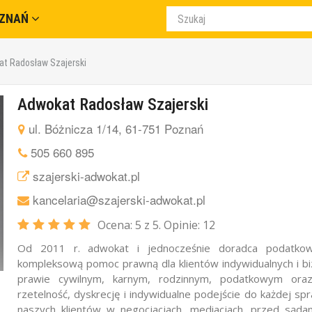
ZNAŃ
t Radosław Szajerski
Adwokat Radosław Szajerski
ul. Bóżnicza 1/14, 61-751 Poznań
505 660 895
szajerski-adwokat.pl
kancelaria@szajerski-adwokat.pl
Ocena:
5
z 5. Opinie:
12
Od 2011 r. adwokat i jednocześnie doradca podatkow
kompleksową pomoc prawną dla klientów indywidualnych i bi
prawie cywilnym, karnym, rodzinnym, podatkowym ora
rzetelność, dyskrecję i indywidualne podejście do każdej s
naszych klientów w negocjacjach, mediacjach, przed sąd