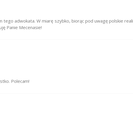
am tego adwokata. W miarę szybko, biorąc pod uwagę polskie reali
uję Panie Mecenasie!
stko. Polecam!