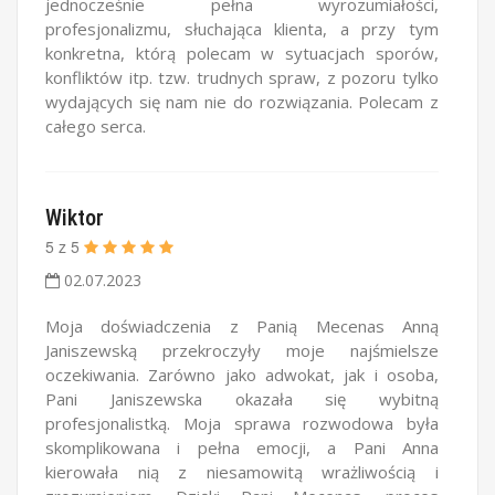
jednocześnie pełna wyrozumiałości,
profesjonalizmu, słuchająca klienta, a przy tym
konkretna, którą polecam w sytuacjach sporów,
konfliktów itp. tzw. trudnych spraw, z pozoru tylko
wydających się nam nie do rozwiązania. Polecam z
całego serca.
Wiktor
5
z
5
02.07.2023
Moja doświadczenia z Panią Mecenas Anną
Janiszewską przekroczyły moje najśmielsze
oczekiwania. Zarówno jako adwokat, jak i osoba,
Pani Janiszewska okazała się wybitną
profesjonalistką. Moja sprawa rozwodowa była
skomplikowana i pełna emocji, a Pani Anna
kierowała nią z niesamowitą wrażliwością i