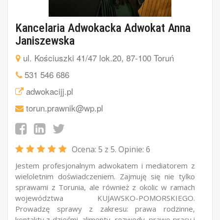
Kancelaria Adwokacka Adwokat Anna
Janiszewska
ul. Kościuszki 41/47 lok.20, 87-100 Toruń
531 546 686
adwokacijj.pl
torun.prawnik@wp.pl
Ocena:
5
z 5. Opinie:
6
Jestem profesjonalnym adwokatem i mediatorem z
wieloletnim doświadczeniem. Zajmuję się nie tylko
sprawami z Torunia, ale również z okolic w ramach
województwa KUJAWSKO-POMORSKIEGO.
Prowadzę sprawy z zakresu: prawa rodzinne,
kontakty z dziećmi, alimenty, rozwody, prawo pracy i