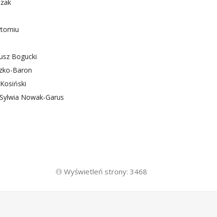
czak
ytomiu
usz Bogucki
zko-Baron
Kosiński
 Sylwia Nowak-Garus
Wyświetleń strony: 3468