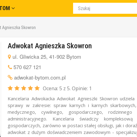
YTOM
t Agnieszka Skowron
Adwokat Agnieszka Skowron
ul. Gliwicka 25, 41-902 Bytom
570 627 121
adwokat-bytom.com.pl
Ocena:
5
z 5. Opinie:
1
Kancelaria Adwokacka Adwokat Agnieszki Skowron udziela
sprawy w zakresie: spraw karnych i karnych skarbowyc
medycznego, cywilnego, gospodarczego, rodzinnego
administracyjnego. Kancelaria świadczy komplekso
gospodarczych, zarówno w postaci stałej obsługi, jak i dora
adwokat z dużym doświadczeniem zawodowym - specjalizuj