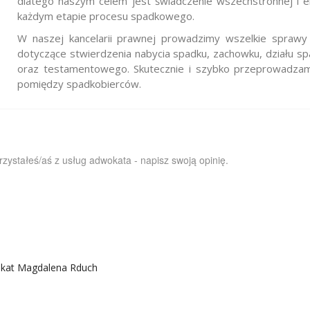
dlatego naszym celem jest świadczenie wszechstronnej i
każdym etapie procesu spadkowego.
W naszej kancelarii prawnej prowadzimy wszelkie spraw
dotyczące stwierdzenia nabycia spadku, zachowku, działu s
oraz testamentowego. Skutecznie i szybko przeprowadza
pomiędzy spadkobierców.
orzystałeś/aś z usług adwokata - napisz swoją opinię.
okat Magdalena Rduch