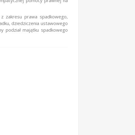
 empatycznej pomocy prawnej na
y z zakresu prawa spadkowego,
padku, dziedziczenia ustawowego
my podział majątku spadkowego