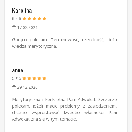
Karolina
5
z
5
17.02.2021
Gorąco polecam. Terminowość, rzetelność, duża
wiedza merytoryczna.
anna
5
z
5
29.12.2020
Merytoryczna i konkretna Pani Adwokat. Szczerze
polecam. Jeżeli macie problemy z zasiedzeniem,
chcecie wyprostować kwestie własności Pani
Adwokat zna się w tym temacie.