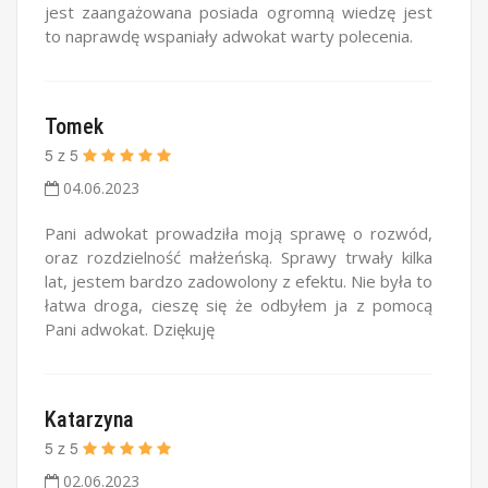
jest zaangażowana posiada ogromną wiedzę jest
to naprawdę wspaniały adwokat warty polecenia.
Tomek
5
z
5
04.06.2023
Pani adwokat prowadziła moją sprawę o rozwód,
oraz rozdzielność małżeńską. Sprawy trwały kilka
lat, jestem bardzo zadowolony z efektu. Nie była to
łatwa droga, cieszę się że odbyłem ja z pomocą
Pani adwokat. Dziękuję
Katarzyna
5
z
5
02.06.2023