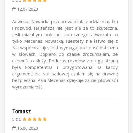
5
z
5
12.07.2020
Adwokat Nowacka przeprowadzała podział majątku
i rozwód. Najtańsza nie jest ale za to skuteczna.
Jeśli miałabym polecać skutecznego adwokata to
tylko Mecenas Nowacką. Niestety nie łatwo się z
Nią współpracuje, jest wymagająca i dość ostrożna
w słowach. Dopiero po czasie zrozumiałam, że
czemuś to służy. Podczas rozmów z drugą stroną
była kompetentna i przygotowana na kazdy
argument. Na sali sądowej czułam się na prawdę
bezpieczna. Pani Mecenas dziękuje za cierpliowość i
wyrozumiałość.
Tomasz
5
z
5
16.06.2020