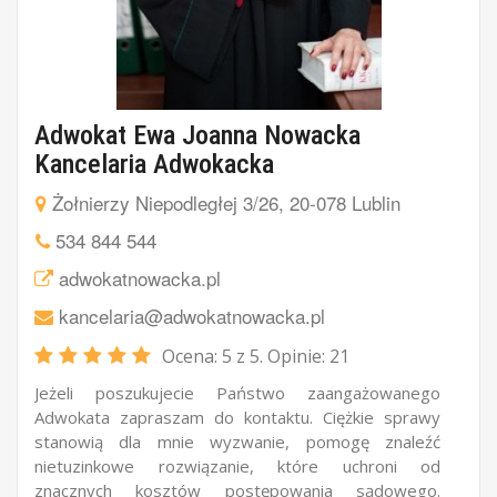
Adwokat Ewa Joanna Nowacka
Kancelaria Adwokacka
Żołnierzy Niepodległej 3/26, 20-078 Lublin
534 844 544
adwokatnowacka.pl
kancelaria@adwokatnowacka.pl
Ocena:
5
z 5. Opinie:
21
Jeżeli poszukujecie Państwo zaangażowanego
Adwokata zapraszam do kontaktu. Ciężkie sprawy
stanowią dla mnie wyzwanie, pomogę znaleźć
nietuzinkowe rozwiązanie, które uchroni od
znacznych kosztów postępowania sądowego.