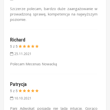
Szczerze polecam, bardzo duże zaangażowanie w
prowadzoną sprawę, kompetencja na najwyższym
poziomie.
Richard
5
z
5
25.11.2021
Polecam Mecenas Nowacką
Patrycja
5
z
5
10.10.2021
Pani Adwokat posiada nie lada intuicję. Gorąco