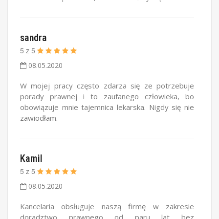
sandra
5
z
5
08.05.2020
W mojej pracy często zdarza się ze potrzebuje
porady prawnej i to zaufanego człowieka, bo
obowiązuje mnie tajemnica lekarska. Nigdy się nie
zawiodłam.
Kamil
5
z
5
08.05.2020
Kancelaria obsługuje naszą firmę w zakresie
doradztwo prawnego od paru lat bez