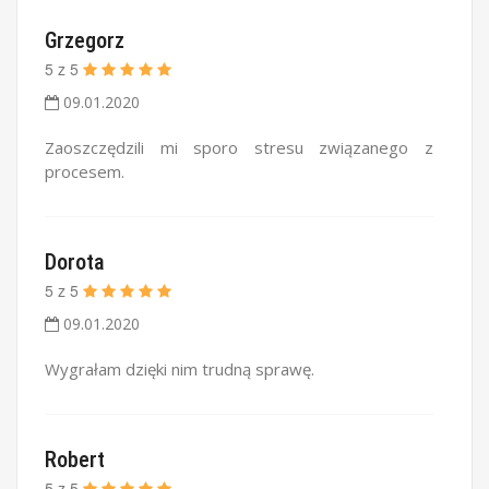
Grzegorz
5
z
5
09.01.2020
Zaoszczędzili mi sporo stresu związanego z
procesem.
Dorota
5
z
5
09.01.2020
Wygrałam dzięki nim trudną sprawę.
Robert
5
z
5