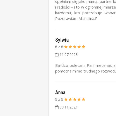
spełniam się jako mama, partnerk
i radości – i to w ogromnej mier
każdemu, kto potrzebuje wspa
Pozdrawiam Michalina.P
Sylwia
5
z
5
11.07.2023
Bardzo polecam. Pani mecenas z
pomocna mimo trudnego rozwodu 
Anna
5
z
5
30.11.2021