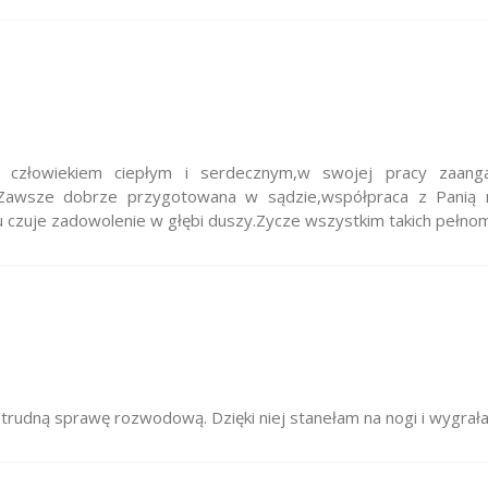
m człowiekiem ciepłym i serdecznym,w swojej pracy zaa
na. Zawsze dobrze przygotowana w sądzie,współpraca z Panią
zuje zadowolenie w głębi duszy.Zycze wszystkim takich pełno
trudną sprawę rozwodową. Dzięki niej stanełam na nogi i wygrał