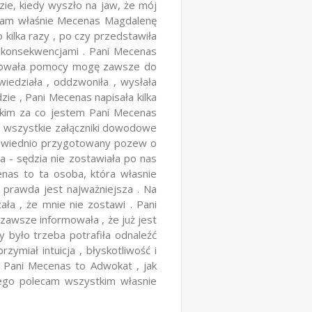
ie, kiedy wyszło na jaw, że mój
rałam właśnie Mecenas Magdalenę
kilka razy , po czy przedstawiła
j konsekwencjami . Pani Mecenas
ebowała pomocy mogę zawsze do
iedziała , oddzwoniła , wysłała
e , Pani Mecenas napisała kilka
tkim za co jestem Pani Mecenas
o wszystkie załączniki dowodowe
powiednio przygotowany pozew o
a - sędzia nie zostawiała po nas
enas to ta osoba, która własnie
 prawda jest najważniejsza . Na
a , że mnie nie zostawi . Pani
zawsze informowała , że już jest
 było trzeba potrafiła odnaleźć
ymiał intuicja , błyskotliwość i
 Pani Mecenas to Adwokat , jak
atego polecam wszystkim własnie