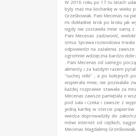
W 2016 roku po 17-tu latach uda
były maż ma kochankę w wieku pr
Grześkowiak. Pani Mecenas na pie
mi dokładnie krok po kroku jak 
nigdy nie zostawiła mnie samą 
Pani Mecenas zadzwonić, wielokr
smsa. Sprawa rozwodowa trwała 4 
odpowiedzi na zażalenia zawsze
ogromnie wdzięczna bardzo dobrz
. Pani Mecenas od samego począt
alimenty i za każdym razem pytał
"suchej nitki" , a po kolejnych 
wspierała mnie, nie pozwalała zw
każdej rozprawie stawała za mną
Mecenas zawsze pamiętała o wszys
pod sala i czeka i zawsze z wypr
jedną kartkę w stercie papierów .
wiedza doprowadziły do zakończ
mówi internet od ciężkich, najg
Mecenas Magdalenę Grześkowiak.