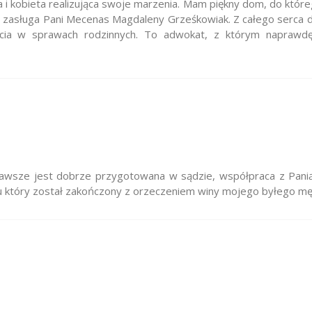
a i kobieta realizująca swoje marzenia. Mam piękny dom, do któ
ze zasługa Pani Mecenas Magdaleny Grześkowiak. Z całego serca 
rcia w sprawach rodzinnych. To adwokat, z którym naprawd
awsze jest dobrze przygotowana w sądzie, współpraca z Pani
który został zakończony z orzeczeniem winy mojego byłego mę