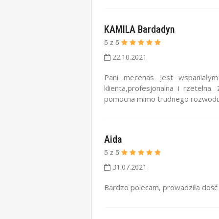
KAMILA Bardadyn
5
z
5
22.10.2021
Pani mecenas jest wspaniały
klienta,profesjonalna i rzetel
pomocna mimo trudnego rozwodu c
Aida
5
z
5
31.07.2021
Bardzo polecam, prowadziła dość 