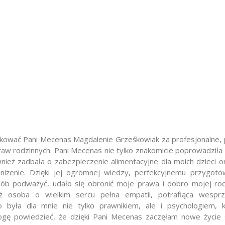
ękować Pani Mecenas Magdalenie Grześkowiak za profesjonalne, 
aw rodzinnych. Pani Mecenas nie tylko znakomicie poprowadził
nież zadbała o zabezpieczenie alimentacyjne dla moich dzieci o
bniżenie. Dzięki jej ogromnej wiedzy, perfekcyjnemu przygot
sób podważyć, udało się obronić moje prawa i dobro mojej rod
eż osoba o wielkim sercu pełna empatii, potrafiąca wesp
to była dla mnie nie tylko prawnikiem, ale i psychologiem, 
ogę powiedzieć, że dzięki Pani Mecenas zaczęłam nowe życie 