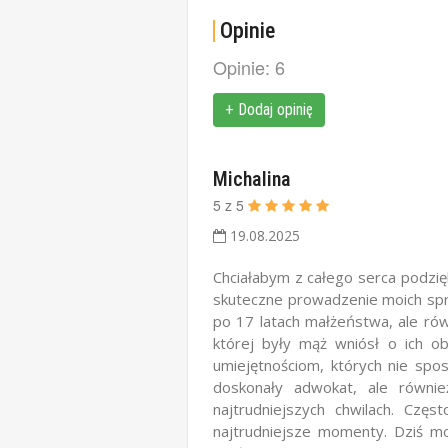
Opinie
Opinie: 6
+ Dodaj opinię
Michalina
5
z
5
19.08.2025
Chciałabym z całego serca podzi
skuteczne prowadzenie moich spr
po 17 latach małżeństwa, ale rów
której były mąż wniósł o ich o
umiejętnościom, których nie spo
doskonały adwokat, ale równi
najtrudniejszych chwilach. Częs
najtrudniejsze momenty. Dziś m