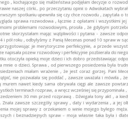
nego , kochającego się małżeństwa podjęłam decyzje o rozwodz
awie naszej córki... po przeczytaniu opinii o Adwokatach wyb
rwszym spotkaniu upewniła się czy chce rozwodu , zapytała o to 
wygląda sprawa rozwodowa , łącznie z opłatami i wszystkimi je
z moimi problemami rozwodowymi, prosiła , że gdybym potrz
otnie skorzystałam mając wątpliwości i pytania - zawsze odpow
i pół roku , odbyłyśmy z Panią Mecenas ponad 10 spraw w sądzi
 przygotowując je merytoryczne perfekcyjnie, a przede wszys
e napisała pozew rozwodowy i perfekcyjnie pozbierała do nieg
ku otoczyła opieką moje dzieci i ich dobro przedstawiając od
a mnie o dzieci. Sprawa , od pierwszego posiedzenia była trudn
posiedzeniach miałam wrażenie , że jest coraz gorzej. Pani Mec
ątpić, nie pozwalała się poddać , zawsze uważała i mówiła , że
 murem nawet kiedy sama obrywała cięgi ale zawsze powtarzał
tkich terminach rozpraw, a wręcz wcześniej się przypominała , 
zedzeniem 30 min przed rozprawą . Dźwigała tony akt , a kiedy
 Znała zawsze szczegóły sprawy , daty i wydarzenia , a jej olbrz
enia mojej sprawy z orzekaniem o winie mojego byłego męża.
orszych i beznadziejnych spraw - moja własnie taka była i dl