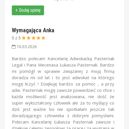
+ Dodaj opinię
Wymagająca Anka
5
z
5
16.03.2026
Bardzo polecam Kancelarię Adwokacką Pasternak
Legal i Pana Mecenasa Łukasza Pasternak. Bardzo
mi pomógł w sprawie związanej z moją firmą
doradza mi od lat i to jest adwokat na którego
mogę liczyć ! Dziękuję bardzo za pomoc , a przy
adw. Pasternak mogę zawsze powiedzieć co chce i
każda możliwość jest analizowana, nie dość że
super wykształcony człowiek ale za to myślący co
dziś jest ważne bo nie spotkałam jeszcze tak
doradzającego człowieka z dobrymi pomysłami.
Polecam Kancelarię Łukasza Pasternak zawsze i
dziękuję całemu zespołowi za pracę i za wygraną w