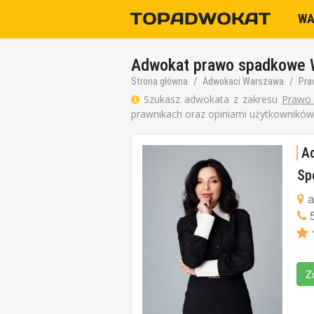
W
Adwokat prawo spadkowe 
Strona główna
Adwokaci Warszawa
Pra
Szukasz adwokata z zakresu
Prawo
prawnikach oraz opiniami użytkowników
Ad
Sp
a
5
Z