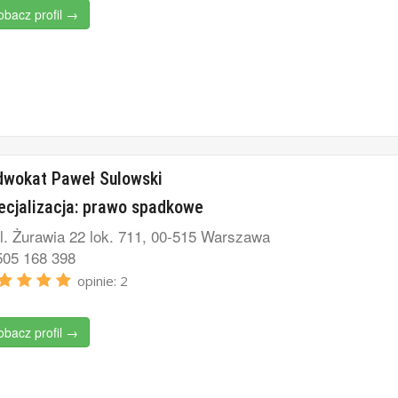
obacz profil →
dwokat Paweł Sulowski
ecjalizacja: prawo spadkowe
l. Żurawia 22 lok. 711, 00-515 Warszawa
05 168 398
opinie: 2
obacz profil →