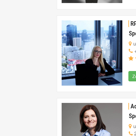
RP
Sp
u
+
Z
A
Sp
u
2