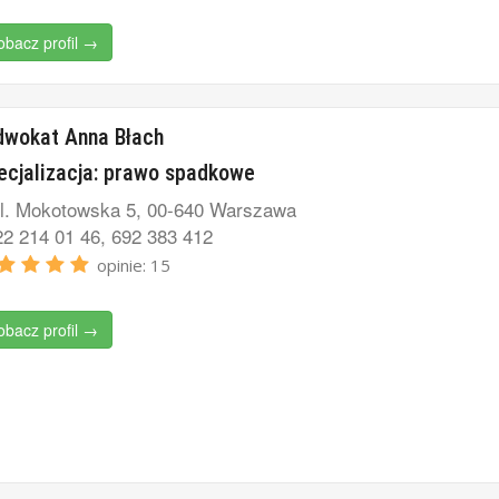
obacz profil →
dwokat Anna Błach
ecjalizacja: prawo spadkowe
l. Mokotowska 5, 00-640 Warszawa
2 214 01 46, 692 383 412
opinie: 15
obacz profil →