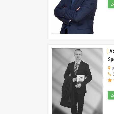
Z
A
Sp
u
5
Z