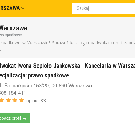
ARSZAWA
Warszawa
wo spadkowe
 spadkowe w Warszawie
? Sprawdź katalog topadwokat.com i zapoz
.
wokat Iwona Sepioło-Jankowska - Kancelaria w Warsz
ecjalizacja: prawo spadkowe
l. Solidarności 153/20, 00-890 Warszawa
08-184-411
opinie: 33
obacz profil →