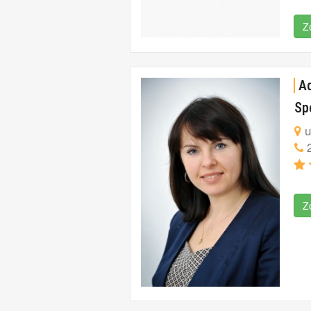
Z
A
Sp
u
2
Z