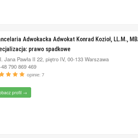
ncelaria Adwokacka Adwokat Konrad Kozioł, LL.M., M
ecjalizacja: prawo spadkowe
l. Jana Pawła II 22, piętro IV, 00-133 Warszawa
48 790 869 469
opinie: 7
obacz profil →