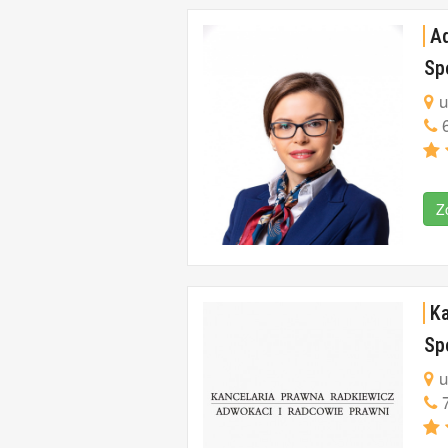
Ad
Sp
u
6
Z
Ka
Sp
u
7