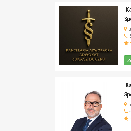
K
Sp
u
5
Z
Ka
Sp
u
6