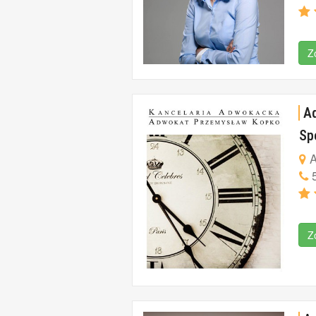
Z
A
Sp
A
5
Z