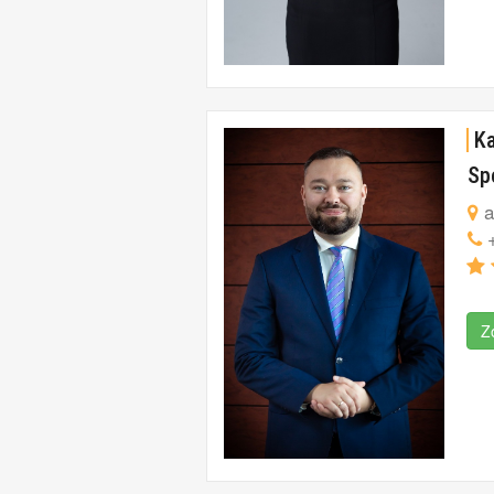
Ka
Sp
a
+
Z