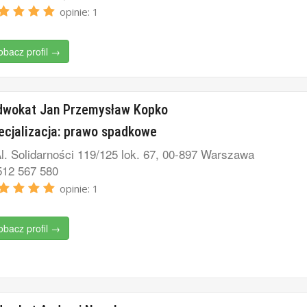
opinie: 1
obacz profil →
dwokat Jan Przemysław Kopko
ecjalizacja: prawo spadkowe
l. Solidarności 119/125 lok. 67, 00-897 Warszawa
12 567 580
opinie: 1
obacz profil →