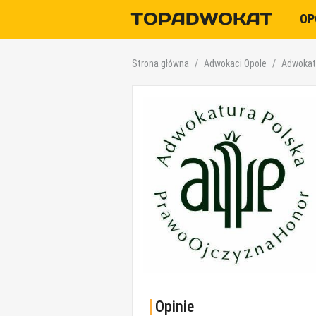
OP
Strona główna
Adwokaci Opole
Adwokat 
Opinie