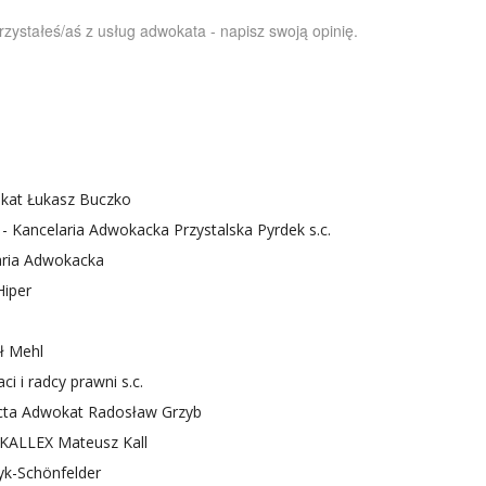
orzystałeś/aś z usług adwokata - napisz swoją opinię.
kat Łukasz Buczko
 - Kancelaria Adwokacka Przystalska Pyrdek s.c.
aria Adwokacka
Hiper
ł Mehl
 i radcy prawni s.c.
cta Adwokat Radosław Grzyb
 KALLEX Mateusz Kall
k-Schönfelder