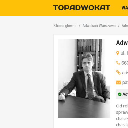
W
Strona główna
Adwokaci Warszawa
Adw
Adw
ul.
66
adw
pa
Adw
Od ro
spraw
chara
chara