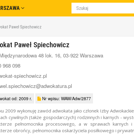
ARSZAWA
okat Paweł Spiechowicz
okat Paweł Spiechowicz
 Międzynarodowa 48 lok. 16, 03-922 Warszawa
0 968 098
okat-spiechowicz.pl
wel.spiechowicz@adwokatura.pl
okat od: 2009 r.
Nr wpisu: WAW/Adw/2877
ku 2009 wykonuję zawód adwokata jako członek Izby Adwokackiej 
ach cywilnych (także gospodarczych) rodzinnych i karnych - wy
kterze pełnomocnika procesowego, a w sprawach karnych 
kterze obrońcy, pełnomocnika oskarżyciela posiłkowego i prywa