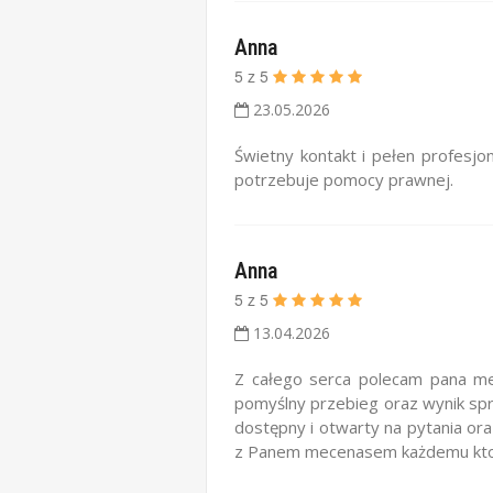
Anna
5
z
5
23.05.2026
Świetny kontakt i pełen profesjo
potrzebuje pomocy prawnej.
Anna
5
z
5
13.04.2026
Z całego serca polecam pana mec
pomyślny przebieg oraz wynik sp
dostępny i otwarty na pytania or
z Panem mecenasem każdemu kto s