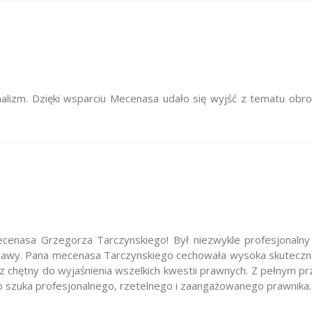
nalizm. Dzięki wsparciu Mecenasa udało się wyjść z tematu obr
enasa Grzegorza Tarczynskiego! Był niezwykle profesjonalny i
rawy. Pana mecenasa Tarczynskiego cechowała wysoka skuteczno
az chętny do wyjaśnienia wszelkich kwestii prawnych. Z pełnym 
zuka profesjonalnego, rzetelnego i zaangażowanego prawnika.