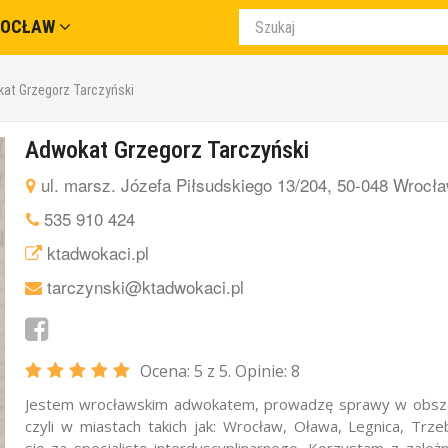
ROCŁAW
at Grzegorz Tarczyński
Adwokat Grzegorz Tarczyński
ul. marsz. Józefa Piłsudskiego 13/204, 50-048 Wrocł
535 910 424
ktadwokaci.pl
tarczynski@ktadwokaci.pl
Ocena:
5
z 5. Opinie:
8
Jestem wrocławskim adwokatem, prowadzę sprawy w obsza
czyli w miastach takich jak: Wrocław, Oława, Legnica, Trze