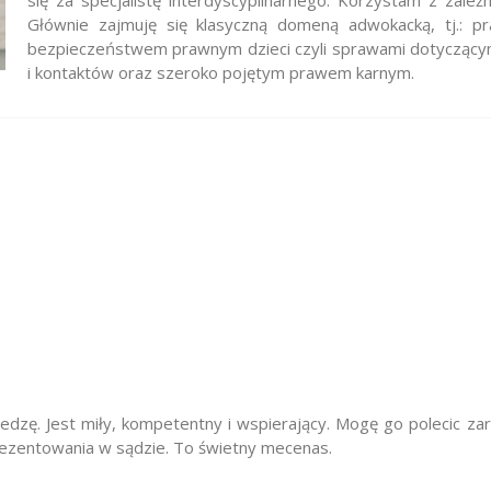
się za specjalistę interdyscyplinarnego. Korzystam z zależ
Głównie zajmuję się klasyczną domeną adwokacką, tj.: 
bezpieczeństwem prawnym dzieci czyli sprawami dotyczącymi
i kontaktów oraz szeroko pojętym prawem karnym.
dzę. Jest miły, kompetentny i wspierający. Mogę go polecic za
prezentowania w sądzie. To świetny mecenas.