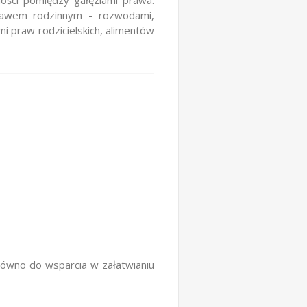
ności pomiędzy gałęziami prawa.
prawem rodzinnym - rozwodami,
 praw rodzicielskich, alimentów
równo do wsparcia w załatwianiu