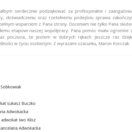
iałbym serdecznie podziękować za profesjonalne i zaangażo
zy, doświadczeniu oraz rzetelnemu podejściu sprawa zakończyła
 pełnym wsparciem z Pana strony. Doceniam nie tylko Pana skutec
żdemu etapowi naszej współpracy. Pana pomoc miała ogromne z
az poczucia, że jestem w dobrych rękach. Jeszcze raz dzięk
ności w życiu osobistym. Z wyrazami szacunku, Marcin Korczak
l Sobkowiak
kat Łukasz Buczko
aria Adwokacka
- adwokat Iwo Klisz
Kancelaria Adwokacka