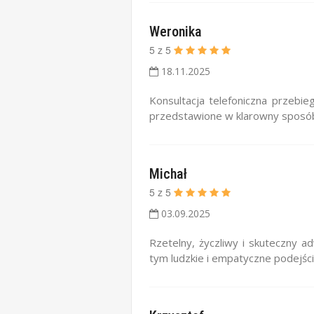
Weronika
5
z
5
18.11.2025
Konsultacja telefoniczna przebie
przedstawione w klarowny sposób.
Michał
5
z
5
03.09.2025
Rzetelny, życzliwy i skuteczny a
tym ludzkie i empatyczne podejśc