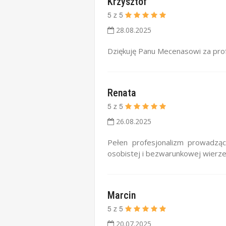
Krzysztof
5
z
5
28.08.2025
Dziękuję Panu Mecenasowi za prof
Renata
5
z
5
26.08.2025
Pełen profesjonalizm prowadz
osobistej i bezwarunkowej wierze 
Marcin
5
z
5
20.07.2025