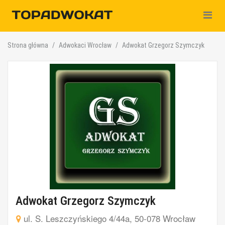
Nawiga
Strona główna
Adwokaci Wrocław
Adwokat Grzegorz Szymczyk
Adwokat Grzegorz Szymczyk
ul. S. Leszczyńskiego 4/44a, 50-078 Wrocław